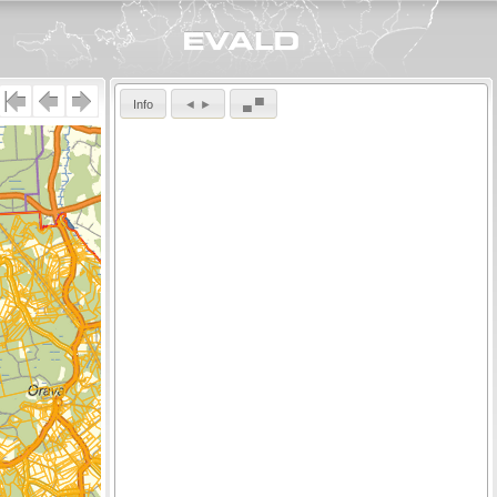
Info
◄ ►
▄ ▀