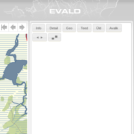
Info
Detail
Geo
Teed
Üld
Avalik
◄ ►
▄ ▀